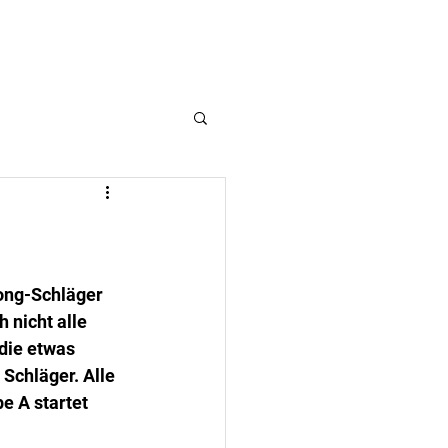
welten
Gästebuch
ong-Schläger 
 nicht alle 
die etwas 
Schläger. Alle 
 A startet 