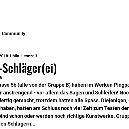
me
Musical
Klassenblog
Bildergalerien
Lern
e Community
 2018
1 Min. Lesezeit
Schläger(ei)
18
lasse 5b (alle von der Gruppe B) haben im Werken Pingp
 anstrengend - vor allem das Sägen und Schleifen! Noch
ertig gemacht, trotzdem hatten alle Spass. Diejenigen, 
 haben, hatten am Schluss noch viel Zeit zum Testen der 
ind schon oder werden noch richtige Kunstwerke. Gruppe
en Schlägern...