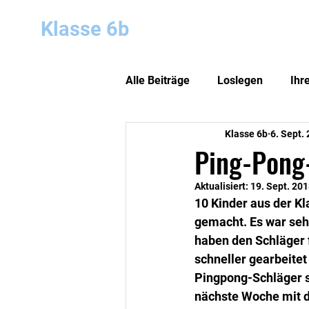
Klasse 6b
Home
school@ho
Alle Beiträge
Loslegen
Ihr
Klasse 6b
6. Sept.
Ping-Pong-
Aktualisiert:
19. Sept. 20
10 Kinder aus der K
gemacht. Es war sehr
haben den Schläger f
schneller gearbeitet
Pingpong-Schläger s
nächste Woche mit d